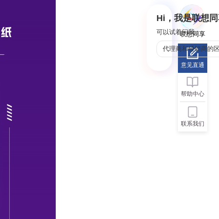
Hi，我是联想同
可以试着问我：
联想同享
代理商和经销商的
意见直通
帮助中心
联系我们