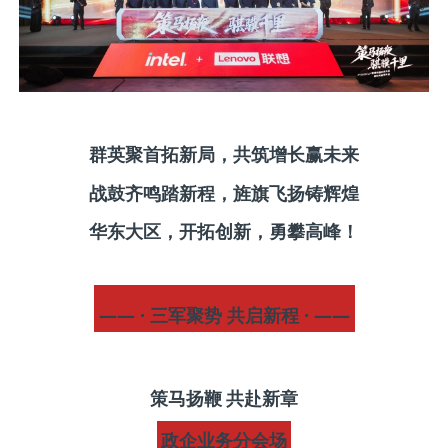
群英聚首拓新局，共筑增长赢未来
战鼓齐鸣踏新程，旌旗飞扬铸辉煌
华东大区，开拓创新，勇攀高峰！
 —— · 三军聚势 共启新程 · —— 
策马扬鞭 共赴新章
 政企业务分会场 