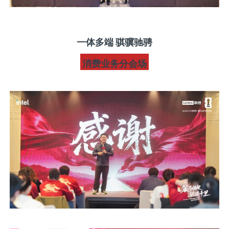
一体多端 骐骥驰骋
 消费业务分会场 