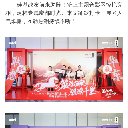
硅基战友前来助阵！沪上主题合影区惊艳亮
相，定格专属魔都时光。来宾踊跃打卡，展区人
气爆棚，互动热潮持续不断！