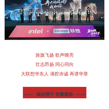
旌旗飞扬 歌声嘹亮
壮志昂扬 同心同向
大联想华东人 满腔赤诚 再谱华章
 —— · 碳硅携手 智耀魔都 · —— 