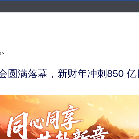
同享
商城
与解决方案
资讯
招募
平台
我们
！
>
大会圆满落幕，新财年冲刺850 