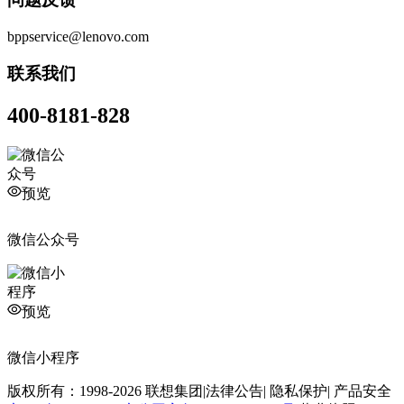
bppservice@lenovo.com
联系我们
400-8181-828
预览
微信公众号
预览
微信小程序
版权所有：1998-2026 联想集团|法律公告
|
隐私保护
|
产品安全