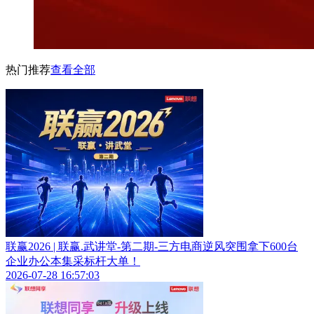
热门推荐
查看全部
联赢2026 | 联赢.武讲堂-第二期-三方电商逆风突围拿下600台
企业办公本集采标杆大单！
2026-07-28 16:57:03