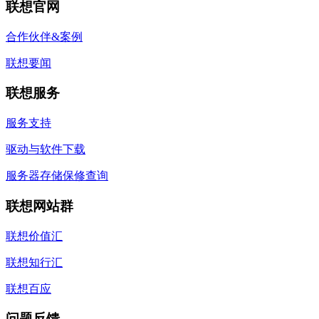
联想官网
合作伙伴&案例
联想要闻
联想服务
服务支持
驱动与软件下载
服务器存储保修查询
联想网站群
联想价值汇
联想知行汇
联想百应
问题反馈