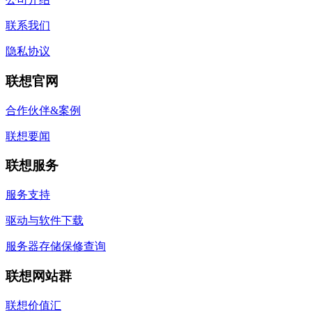
联系我们
隐私协议
联想官网
合作伙伴&案例
联想要闻
联想服务
服务支持
驱动与软件下载
服务器存储保修查询
联想网站群
联想价值汇