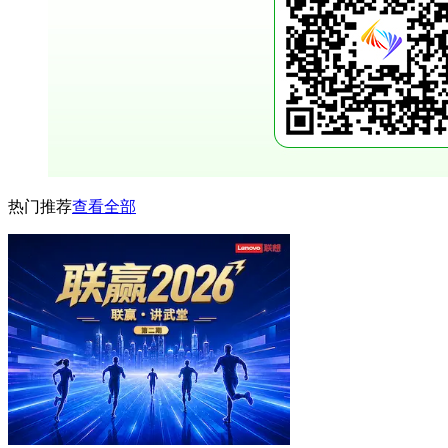
热门推荐
查看全部