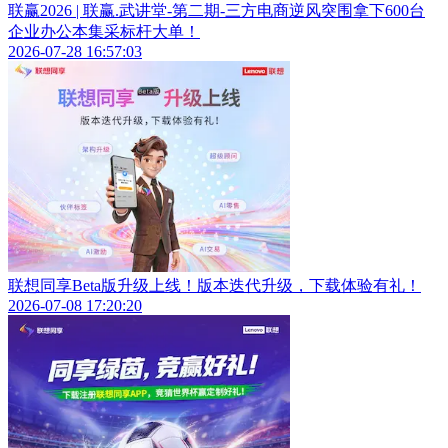
联赢2026 | 联赢.武讲堂-第二期-三方电商逆风突围拿下600台
企业办公本集采标杆大单！
2026-07-28 16:57:03
联想同享Beta版升级上线！版本迭代升级，下载体验有礼！
2026-07-08 17:20:20