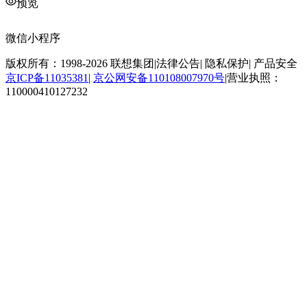
预览
微信小程序
版权所有：1998-2026 联想集团|法律公告
|
隐私保护
|
产品安全
京ICP备11035381
|
京公网安备110108007970号
|
营业执照：
110000410127232