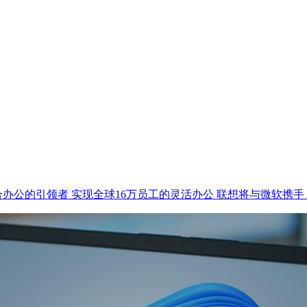
办公的引领者 实现全球16万员工的灵活办公 联想将与微软携